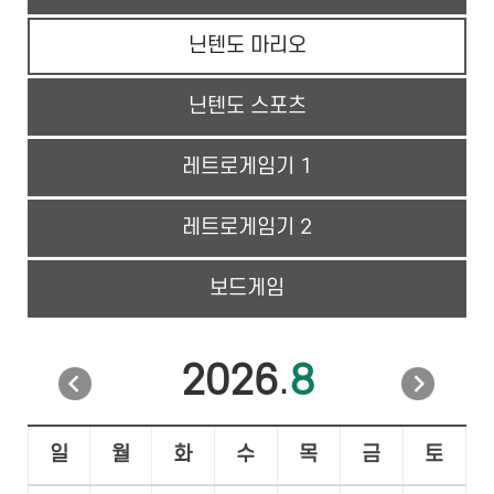
닌텐도 마리오
닌텐도 스포츠
레트로게임기 1
레트로게임기 2
보드게임
.
2026
8
이
다
일
월
화
수
목
금
토
전
음