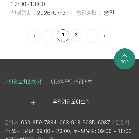
12:00~13:00
2026-07-31
승인
1
2
첫 목
이전
다음
마지
록
목록
목록
막 목
록
페이지 상
개인정보처리방침
이메일무단수집거부
단으로 이
동
유관기관모아보기
열
기
문의처:
063-859-7384, 063-918-6085~6087
/ 운영시
간:
월~금요일: 09:00 ~ 20:00, 토~일요일: 09:00 ~ 18:00