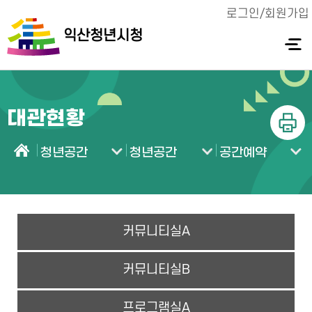
로그인/회원가입
익산청년시청
전체메
뉴 열기
대관현황
인쇄
청년공간
청년공간
공간예약
홈
커뮤니티실A
커뮤니티실B
프로그램실A