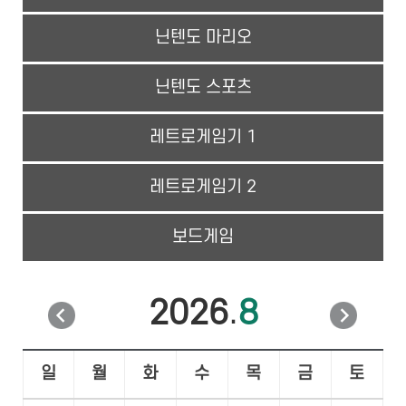
닌텐도 마리오
닌텐도 스포츠
레트로게임기 1
레트로게임기 2
보드게임
.
2026
8
이
다
일
월
화
수
목
금
토
전
음