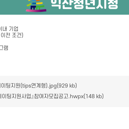
이내 기업
이전 조건)
그램
원(tips연계형).jpg(929 kb)
이팅지원사업』참여자모집공고.hwpx(148 kb)