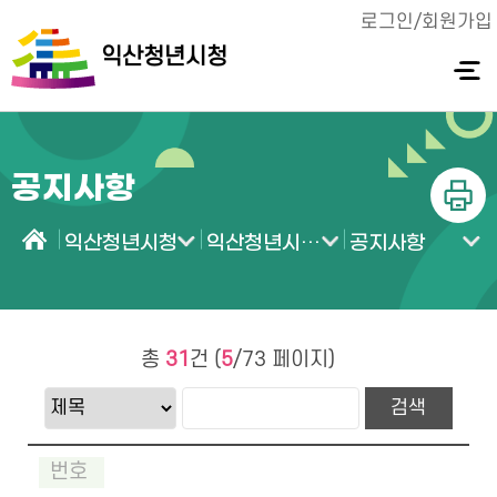
로그인/회원가입
익산청년시청
전체메
뉴 열기
공지사항
인쇄
익산청년시청
익산청년시청 소식
공지사항
홈
총
31
건 (
5
/73 페이지)