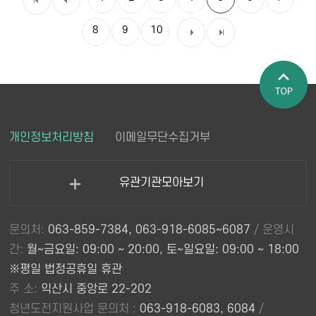
8
9
10
페이지 상
개인정보처리방침
이메일무단수집거부
단으로 이
동
유관기관모아보기
열
기
문의처:
063-859-7384, 063-918-6085~6087
/ 운영시
간:
월~금요일: 09:00 ~ 20:00, 토~일요일: 09:00 ~ 18:00
※평일 법정공휴일 휴관
주 소:
익산시 중앙로 22-202
청년도전지원사업 문의처 :
063-918-6083, 6084
/