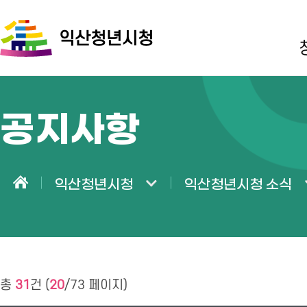
익산청년시청
공지사항
익산청년시청
익산청년시청 소식
홈
총
31
건 (
20
/73 페이지)