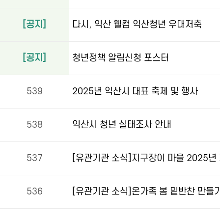
[공지]
다시, 익산 웰컴 익산청년 우대저축
[공지]
청년정책 알림신청 포스터
539
2025년 익산시 대표 축제 및 행사
538
익산시 청년 실태조사 안내
537
536
[유관기관 소식]온가족 봄 밑반찬 만들