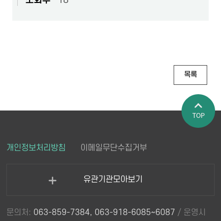
조회수
18
목록
페이지 상
개인정보처리방침
이메일무단수집거부
단으로 이
동
유관기관모아보기
열
기
문의처:
063-859-7384, 063-918-6085~6087
/ 운영시