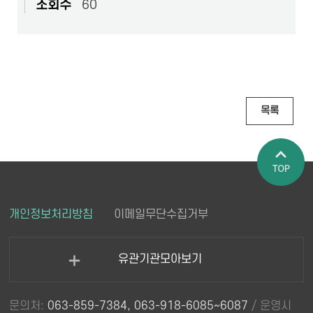
조회수
60
목록
페이지 상
개인정보처리방침
이메일무단수집거부
단으로 이
동
유관기관모아보기
열
기
문의처:
063-859-7384, 063-918-6085~6087
/ 운영시