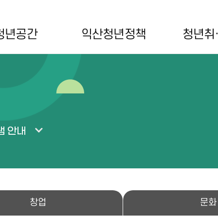
청년공간
익산청년정책
청년취
램 안내
창업
문화