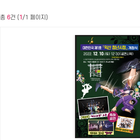
총
6
건 (
1
/1 페이지)