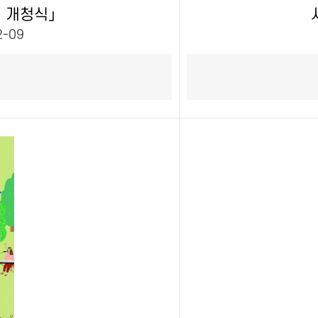
 개청식」
2-09