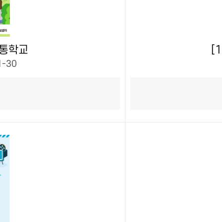
소통학교
[
1-30