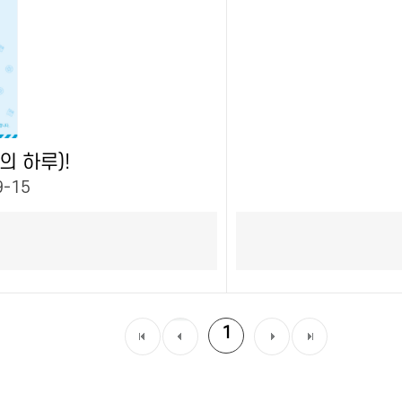
의 하루)!
9-15
1
첫
이전
다음
마지
목록
목록
목록
막