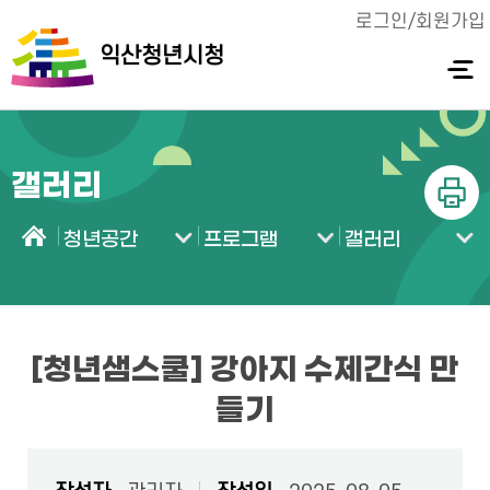
로그인/회원가입
익산청년시청
전체메
뉴 열기
갤러리
인쇄
청년공간
프로그램
갤러리
홈
[청년샘스쿨] 강아지 수제간식 만
들기