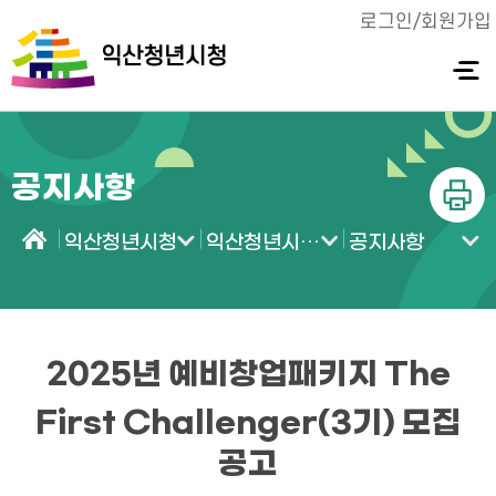
로그인/회원가입
익산청년시청
전체메
뉴 열기
공지사항
인쇄
익산청년시청
익산청년시청 소식
공지사항
홈
2025년 예비창업패키지 The
First Challenger(3기) 모집
공고