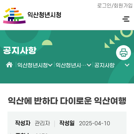
로그인/회원가입
익산청년시청
전체메
뉴 열기
공지사항
인쇄
익산청년시청
익산청년시청 소식
공지사항
홈
익산에 반하다 다이로운 익산여행
작성자
관리자
작성일
2025-04-10