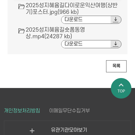
2025성지혜윰길다이로운익산여행(상반
기)포스터.jpg(966 kb)
다운로드
2025성지혜윰길숏폼동영
상.mp4(24287 kb)
다운로드
목록
페이지 상
개인정보처리방침
이메일무단수집거부
단으로 이
동
유관기관모아보기