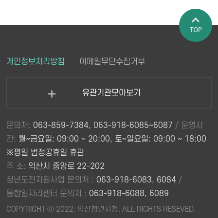
페이지 상
개인정보처리방침
이메일무단수집거부
단으로 이
동
유관기관모아보기
열
기
문의처:
063-859-7384, 063-918-6085~6087
/ 운영시
간:
월~금요일: 09:00 ~ 20:00, 토~일요일: 09:00 ~ 18:00
※평일 법정공휴일 휴관
주 소:
익산시 중앙로 22-202
청년도전지원사업 문의처 :
063-918-6083, 6084
/
통합일자리센터 문의처 :
063-918-6088, 6089
COPYRIGHT ⓒ 2022. 익산청년시청. ALL RIGHTS RESEVED.