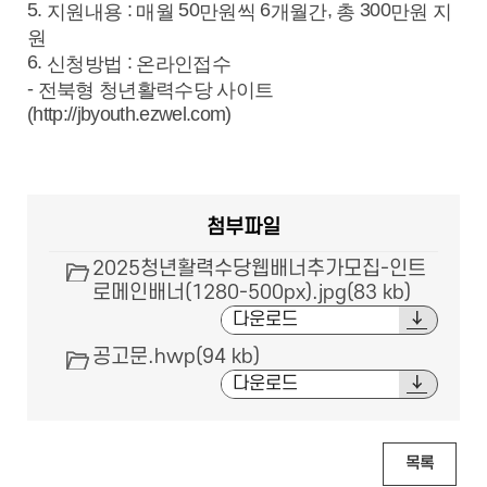
5.
:
50
6
,
300
지원내용
매월
만원씩
개월간
총
만원 지
원
6.
:
신청방법
온라인접수
-
전북형 청년활력수당 사이트
(http://jbyouth.ezwel.com)
첨부파일
2025청년활력수당웹배너추가모집-인트
로메인배너(1280-500px).jpg(83 kb)
다운로드
공고문.hwp(94 kb)
다운로드
목록