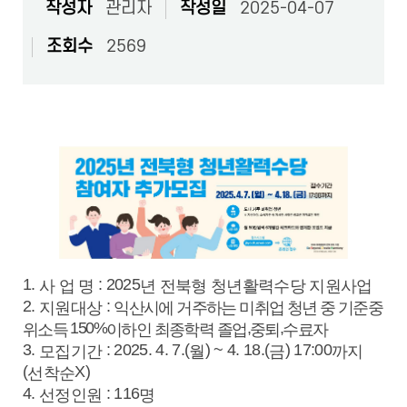
작성자
관리자
작성일
2025-04-07
조회수
2569
1.
: 2025
사 업 명
년 전북형 청년활력수당 지원사업
2.
:
지원대상
익산시에 거주하는 미취업 청년 중 기준중
150%
,
,
위소득
이하인 최종학력 졸업
중퇴
수료자
3.
: 2025. 4. 7.(
) ~ 4. 18.(
) 17:00
모집기간
월
금
까지
(
X)
선착순
4.
: 116
선정인원
명