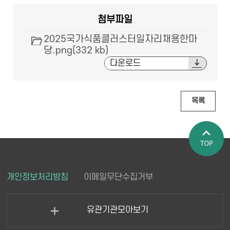
첨부파일
2025국가식품클러스터일자리채용한마
당.png(332 kb)
다운로드
목록
페이지 상
개인정보처리방침
이메일무단수집거부
단으로 이
동
유관기관모아보기
열