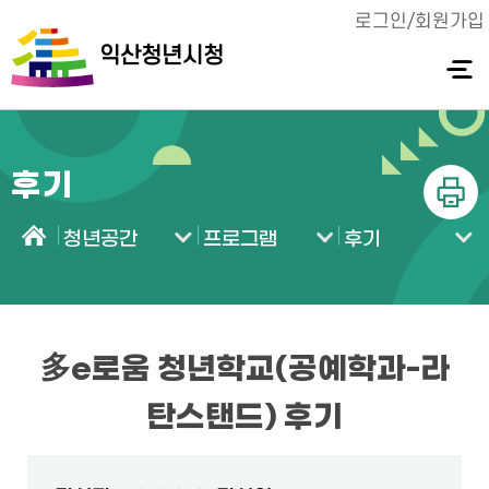
로그인/회원가입
익산청년시청
전체메
뉴 열기
후기
인쇄
청년공간
프로그램
후기
홈
多e로움 청년학교(공예학과-라
탄스탠드) 후기