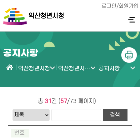
로그인/회원가입
익산청년시청
전체메
뉴 열기
공지사항
인쇄
익산청년시청
익산청년시청 소식
공지사항
홈
총
31
건 (
57
/73 페이지)