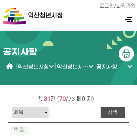
로그인/회원가입
익산청년시청
전체메
뉴 열기
공지사항
인쇄
익산청년시청
익산청년시청 소식
공지사항
홈
총
31
건 (
70
/73 페이지)