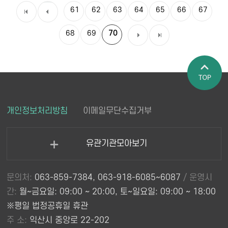
61
62
63
64
65
66
67
68
69
70
페이지 상
개인정보처리방침
이메일무단수집거부
단으로 이
동
유관기관모아보기
열
기
문의처:
063-859-7384, 063-918-6085~6087
/ 운영시
간:
월~금요일: 09:00 ~ 20:00, 토~일요일: 09:00 ~ 18:00
※평일 법정공휴일 휴관
주 소:
익산시 중앙로 22-202